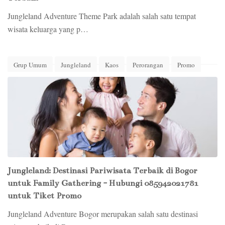
Jungleland Adventure Theme Park adalah salah satu tempat
wisata keluarga yang p…
Grup Umum
Jungleland
Kaos
Perorangan
Promo
Jungleland: Destinasi Pariwisata Terbaik di Bogor
untuk Family Gathering - Hubungi 085942021781
untuk Tiket Promo
Jungleland Adventure Bogor merupakan salah satu destinasi