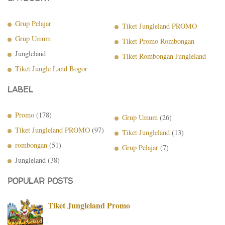
Grup Pelajar
Tiket Jungleland PROMO
Grup Umum
Tiket Promo Rombongan
Jungleland
Tiket Rombongan Jungleland
Tiket Jungle Land Bogor
LABEL
Promo
(178)
Grup Umum
(26)
Tiket Jungleland PROMO
(97)
Tiket Jungleland
(13)
rombongan
(51)
Grup Pelajar
(7)
Jungleland
(38)
POPULAR POSTS
Tiket Jungleland Promo