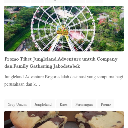
rombongan
Tiket Jungle Land Bogor
Promo Tiket Jungleland Adventure untuk Company
dan Family Gathering Jabodetabek
Jungleland Adventure Bogor adalah destinasi yang sempurna bagi
perusahaan dan k…
Grup Umum
Jungleland
Kaos
Perorangan
Promo