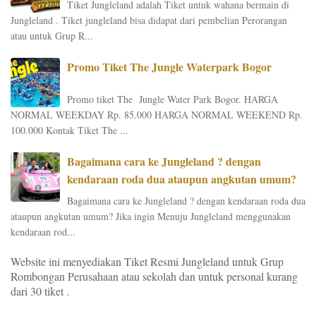
Tiket Jungleland adalah Tiket untuk wahana bermain di
Jungleland . Tiket jungleland bisa didapat dari pembelian Perorangan
atau untuk Grup R...
Promo Tiket The Jungle Waterpark Bogor
Promo tiket The Jungle Water Park Bogor. HARGA
NORMAL WEEKDAY Rp. 85.000 HARGA NORMAL WEEKEND Rp.
100.000 Kontak Tiket The ...
Bagaimana cara ke Jungleland ? dengan
kendaraan roda dua ataupun angkutan umum?
Bagaimana cara ke Jungleland ? dengan kendaraan roda dua
ataupun angkutan umum? Jika ingin Menuju Jungleland menggunakan
kendaraan rod...
Website ini menyediakan Tiket Resmi Jungleland untuk Grup
Rombongan Perusahaan atau sekolah dan untuk personal kurang
dari 30 tiket .