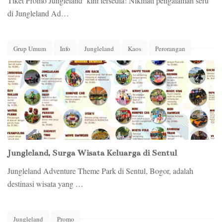
Tiket Promo Jungleland kini tersedia! Nikmati pengalaman seru
di Jungleland Ad…
Grup Umum
Info
Jungleland
Kaos
Perorangan
Promo
Jungleland, Surga Wisata Keluarga di Sentul
Jungleland Adventure Theme Park di Sentul, Bogor, adalah
destinasi wisata yang …
Jungleland
Promo