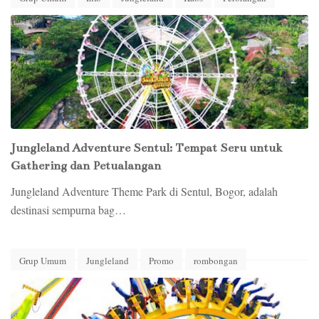
Promo
Jungleland Adventure Sentul: Tempat Seru untuk
Gathering dan Petualangan
Jungleland Adventure Theme Park di Sentul, Bogor, adalah
destinasi sempurna bag…
Grup Umum
Jungleland
Promo
rombongan
The Jungle Waterpark Bogor