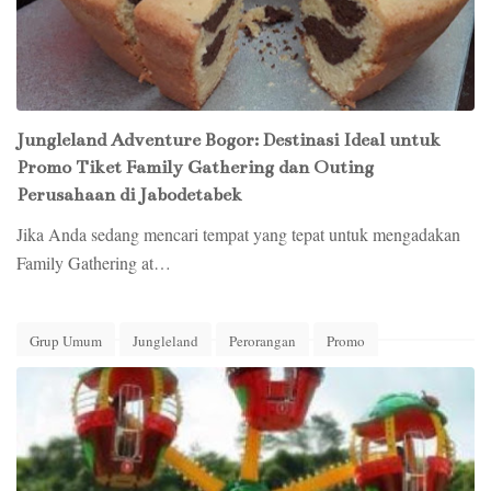
Jungleland Adventure Bogor: Destinasi Ideal untuk
Promo Tiket Family Gathering dan Outing
Perusahaan di Jabodetabek
Jika Anda sedang mencari tempat yang tepat untuk mengadakan
Family Gathering at…
Grup Umum
Jungleland
Perorangan
Promo