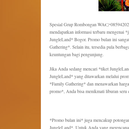
Spesial Grup Rombongan WA👉0859420271
mendapatkan informasi terbaru mengenai *j
JungleLand* Bogor. Promo bulan ini sanga
Gathering*. Selain itu, tersedia pula ber
keuntungan bagi pengunjung.
Jika Anda sedang mencari *tiket JungleLan
JungleLand* yang ditawarkan melalui promo
*Family Gathering* dan menawarkan harga
promo*, Anda bisa menikmati liburan seru
*Promo bulan ini* juga mencakup potongan 
JungleLand*. Untuk Anda yang merencanak