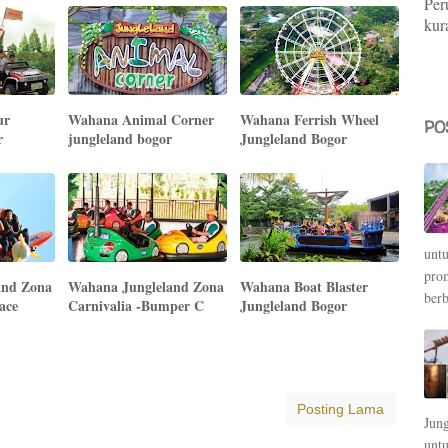
Per
kura
ur
Wahana Animal Corner
Wahana Ferrish Wheel
PO
r
jungleland bogor
Jungleland Bogor
unt
pro
and Zona
Wahana Jungleland Zona
Wahana Boat Blaster
berb
ace
Carnivalia -Bumper C
Jungleland Bogor
Posting Lama
Jung
unt