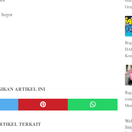
bisa
Grup
 bogor
.
Bog
HA
Kont
IKAN ARTIKEL INI
Bag
rod
Men
Web
RTIKEL TERKAIT
Jun