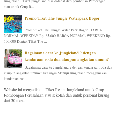
Jungleland . Tiket jungleland bisa didapat dari pembelian Perorangan
atau untuk Grup R...
Promo Tiket The Jungle Waterpark Bogor
Promo tiket The Jungle Water Park Bogor. HARGA
NORMAL WEEKDAY Rp. 85.000 HARGA NORMAL WEEKEND Rp.
100.000 Kontak Tiket The ...
Bagaimana cara ke Jungleland ? dengan
kendaraan roda dua ataupun angkutan umum?
Bagaimana cara ke Jungleland ? dengan kendaraan roda dua
ataupun angkutan umum? Jika ingin Menuju Jungleland menggunakan
kendaraan rod...
Website ini menyediakan Tiket Resmi Jungleland untuk Grup
Rombongan Perusahaan atau sekolah dan untuk personal kurang
dari 30 tiket .