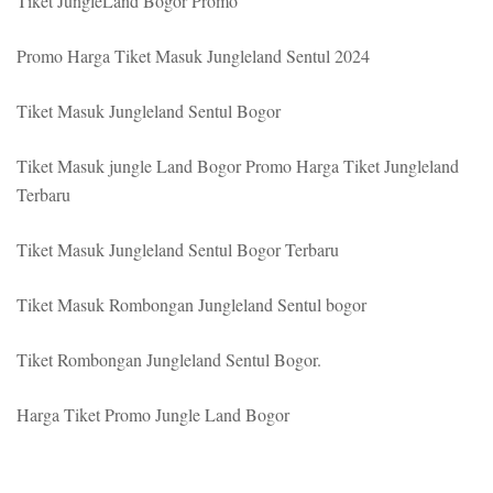
Tiket JungleLand Bogor Promo
Promo Harga Tiket Masuk Jungleland Sentul 2024
Tiket Masuk Jungleland Sentul Bogor
Tiket Masuk jungle Land Bogor Promo Harga Tiket Jungleland
Terbaru
Tiket Masuk Jungleland Sentul Bogor Terbaru
Tiket Masuk Rombongan Jungleland Sentul bogor
Tiket Rombongan Jungleland Sentul Bogor.
Harga Tiket Promo Jungle Land Bogor