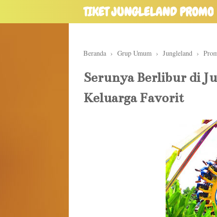
TIKET JUNGLELAND PROMO
Beranda
›
Grup Umum
›
Jungleland
›
Pro
Serunya Berlibur di J
Keluarga Favorit