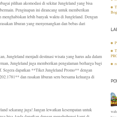
bagai pilihan akomodasi di sekitar Jungleland yang bisa
T
an bermain. Penginapan ini dirancang untuk memberikan
Bog
in menghabiskan lebih banyak waktu di Jungleland. Dengan
erasakan liburan yang menyenangkan dan bebas dari
LA
P
T
PR
, Jungleland menjadi destinasi wisata yang harus ada dalam
seruan, Jungleland juga memberikan pengalaman berharga bagi
r
if. Segera dapatkan **Tiket Jungleland Promo** dengan
2.1781** dan rasakan liburan seru bersama keluarga di
PO
eland sekarang juga! Jangan lewatkan kesempatan untuk
waha
anya bisa Anda dapatkan dengan menghubungi kami di