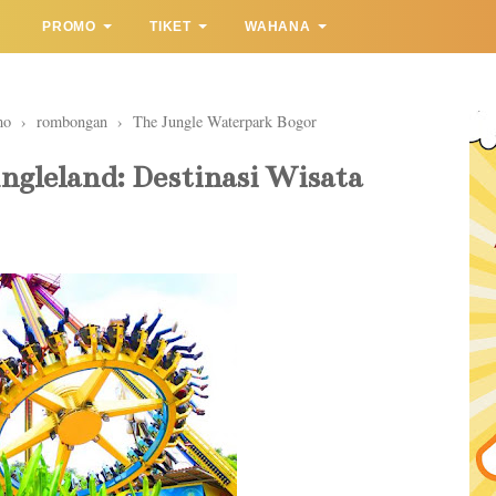
PROMO
TIKET
WAHANA
mo
›
rombongan
›
The Jungle Waterpark Bogor
ungleland: Destinasi Wisata