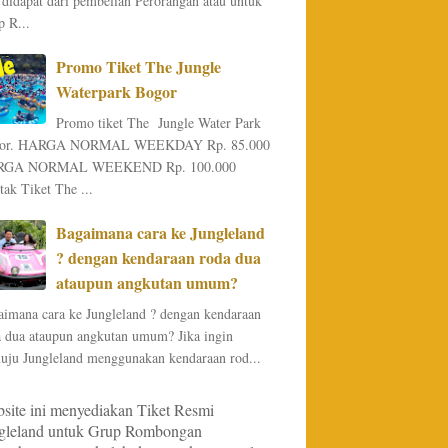
 didapat dari pembelian Perorangan atau untuk
 R...
Promo Tiket The Jungle
Waterpark Bogor
Promo tiket The Jungle Water Park
or. HARGA NORMAL WEEKDAY Rp. 85.000
RGA NORMAL WEEKEND Rp. 100.000
ak Tiket The ...
Bagaimana cara ke Jungleland
? dengan kendaraan roda dua
ataupun angkutan umum?
aimana cara ke Jungleland ? dengan kendaraan
a dua ataupun angkutan umum? Jika ingin
uju Jungleland menggunakan kendaraan rod...
site ini menyediakan Tiket Resmi
gleland untuk Grup Rombongan