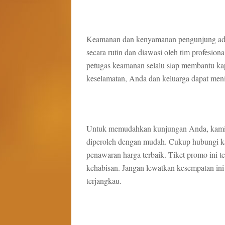
Keamanan dan kenyamanan pengunjung adal
secara rutin dan diawasi oleh tim profesion
petugas keamanan selalu siap membantu ka
keselamatan, Anda dan keluarga dapat meni
Untuk memudahkan kunjungan Anda, kami 
diperoleh dengan mudah. Cukup hubungi k
penawaran harga terbaik. Tiket promo ini t
kehabisan. Jangan lewatkan kesempatan ini
terjangkau.