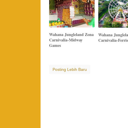
Wahana Jungleland Zona
Wahana Junglel
Carnivalia-Midway
Carnivalia-Ferri
Games
Posting Lebih Baru