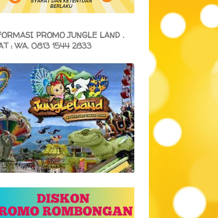
FORMASI PROMO JUNGLE LAND .
AT : WA. 0813 1544 2833