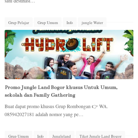
satu destinasi…
Grup Pelajar
Grup Umum
Info
jungle Water
Jungleland
Promo
Promo Jungle Land Bogor khusus Untuk Umum,
sekolah dan Family Gathering
Buat dapat promo khusus Grup Rombongan 👉 WA.
085942027181 adalah nomor yang pe…
Grup Umum
Info
Jungleland
Tiket Jungle Land Bogor