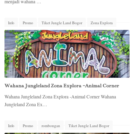
menjadi wahana …
Info
Promo
Tiket Jungle Land Bogor
Zona Explora
Wahana Jungleland Zona Explora -Animal Corner
Wahana Jungleland Zona Explora -Animal Corner Wahana
Jungleland Zona Ex…
Info
Promo
rombongan
Tiket Jungle Land Bogor