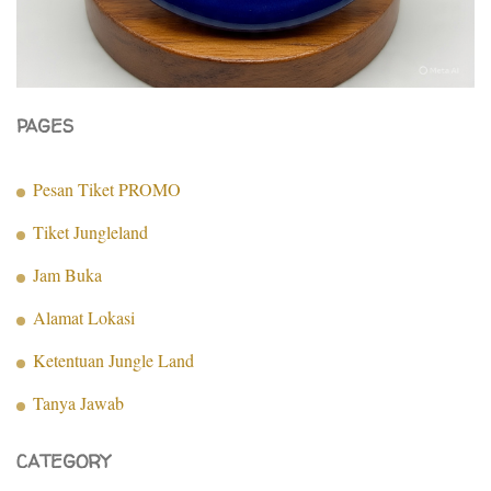
PAGES
Pesan Tiket PROMO
Tiket Jungleland
Jam Buka
Alamat Lokasi
Ketentuan Jungle Land
Tanya Jawab
CATEGORY