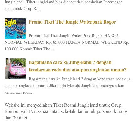
Jungleland . Tiket jungleland bisa didapat dari pembelian Perorangan
atau untuk Grup R...
Promo Tiket The Jungle Waterpark Bogor
Promo tiket The Jungle Water Park Bogor. HARGA
NORMAL WEEKDAY Rp. 85.000 HARGA NORMAL WEEKEND Rp.
100.000 Kontak Tiket The ...
Bagaimana cara ke Jungleland ? dengan
kendaraan roda dua ataupun angkutan umum?
Bagaimana cara ke Jungleland ? dengan kendaraan roda dua
ataupun angkutan umum? Jika ingin Menuju Jungleland menggunakan
kendaraan rod...
Website ini menyediakan Tiket Resmi Jungleland untuk Grup
Rombongan Perusahaan atau sekolah dan untuk personal kurang
dari 30 tiket .