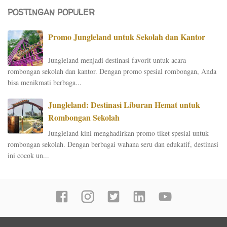
POSTINGAN POPULER
Promo Jungleland untuk Sekolah dan Kantor
Jungleland menjadi destinasi favorit untuk acara
rombongan sekolah dan kantor. Dengan promo spesial rombongan, Anda
bisa menikmati berbaga...
Jungleland: Destinasi Liburan Hemat untuk
Rombongan Sekolah
Jungleland kini menghadirkan promo tiket spesial untuk
rombongan sekolah. Dengan berbagai wahana seru dan edukatif, destinasi
ini cocok un...