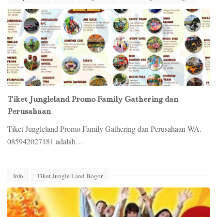
Tiket Jungleland Promo Family Gathering dan
Perusahaan
Tiket Jungleland Promo Family Gathering dan Perusahaan WA.
085942027181 adalah…
Info
Tiket Jungle Land Bogor