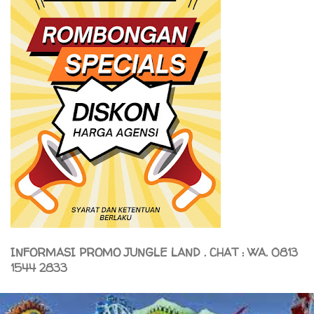
INFORMASI PROMO JUNGLE LAND . CHAT : WA. 0813
1544 2833