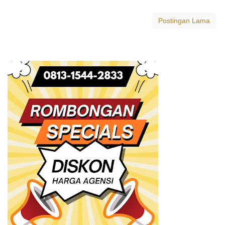
Postingan Lama