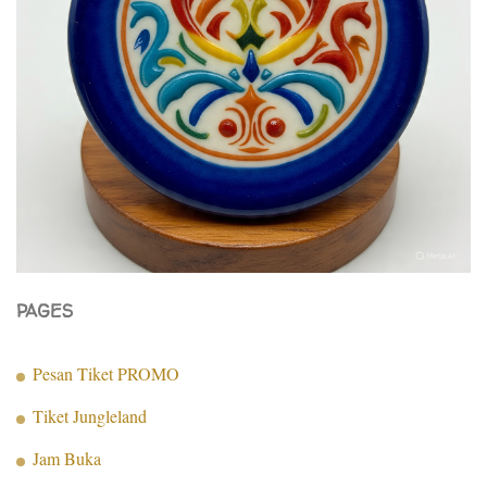
PAGES
Pesan Tiket PROMO
Tiket Jungleland
Jam Buka