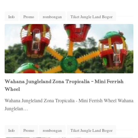
Info
Promo
rombongan
Tiket Jungle Land Bogor
Zona Tropicalia
Wahana Jungleland Zona Tropicalia - Mini Ferrish
Wheel
Wahana Jungleland Zona Tropicalia - Mini Ferrish Wheel Wahana
Junglelan…
Info
Promo
rombongan
Tiket Jungle Land Bogor