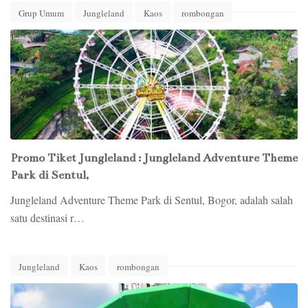
Grup Umum
Jungleland
Kaos
rombongan
Promo Tiket Jungleland : Jungleland Adventure Theme
Park di Sentul,
Jungleland Adventure Theme Park di Sentul, Bogor, adalah salah
satu destinasi r…
Jungleland
Kaos
rombongan