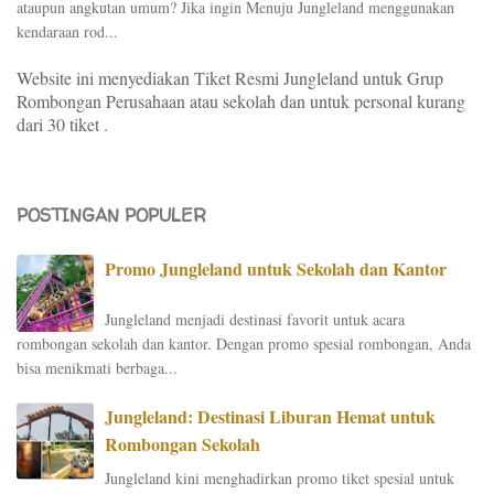
ataupun angkutan umum? Jika ingin Menuju Jungleland menggunakan
kendaraan rod...
Website ini menyediakan Tiket Resmi Jungleland untuk Grup
Rombongan Perusahaan atau sekolah dan untuk personal kurang
dari 30 tiket .
POSTINGAN POPULER
Promo Jungleland untuk Sekolah dan Kantor
Jungleland menjadi destinasi favorit untuk acara
rombongan sekolah dan kantor. Dengan promo spesial rombongan, Anda
bisa menikmati berbaga...
Jungleland: Destinasi Liburan Hemat untuk
Rombongan Sekolah
Jungleland kini menghadirkan promo tiket spesial untuk