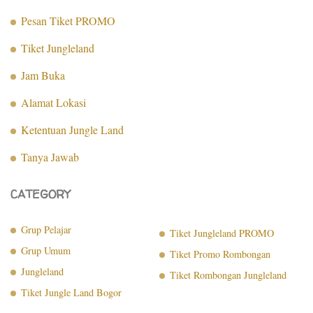
Pesan Tiket PROMO
Tiket Jungleland
Jam Buka
Alamat Lokasi
Ketentuan Jungle Land
Tanya Jawab
CATEGORY
Grup Pelajar
Tiket Jungleland PROMO
Grup Umum
Tiket Promo Rombongan
Jungleland
Tiket Rombongan Jungleland
Tiket Jungle Land Bogor