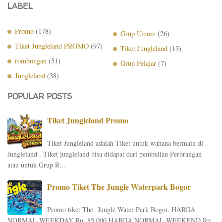
LABEL
Promo
(178)
Grup Umum
(26)
Tiket Jungleland PROMO
(97)
Tiket Jungleland
(13)
rombongan
(51)
Grup Pelajar
(7)
Jungleland
(38)
POPULAR POSTS
Tiket Jungleland Promo
Tiket Jungleland adalah Tiket untuk wahana bermain di
Jungleland . Tiket jungleland bisa didapat dari pembelian Perorangan
atau untuk Grup R...
Promo Tiket The Jungle Waterpark Bogor
Promo tiket The Jungle Water Park Bogor. HARGA
NORMAL WEEKDAY Rp. 85.000 HARGA NORMAL WEEKEND Rp.