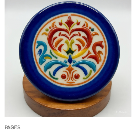
PAGES