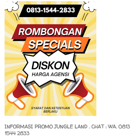
INFORMASI PROMO JUNGLE LAND . CHAT : WA. 0813
1544 2833