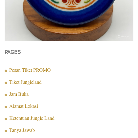
PAGES
Pesan Tiket PROMO
Tiket Jungleland
Jam Buka
Alamat Lokasi
Ketentuan Jungle Land
Tanya Jawab