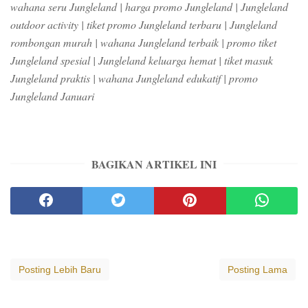
wahana seru Jungleland | harga promo Jungleland | Jungleland
outdoor activity | tiket promo Jungleland terbaru | Jungleland
rombongan murah | wahana Jungleland terbaik | promo tiket
Jungleland spesial | Jungleland keluarga hemat | tiket masuk
Jungleland praktis | wahana Jungleland edukatif | promo
Jungleland Januari
BAGIKAN ARTIKEL INI
Posting Lebih Baru
Posting Lama