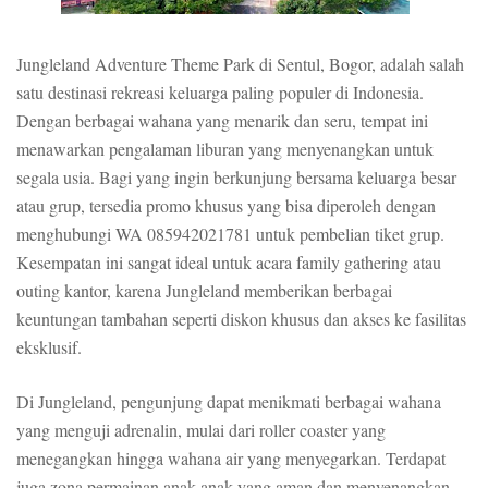
Jungleland Adventure Theme Park di Sentul, Bogor, adalah salah
satu destinasi rekreasi keluarga paling populer di Indonesia.
Dengan berbagai wahana yang menarik dan seru, tempat ini
menawarkan pengalaman liburan yang menyenangkan untuk
segala usia. Bagi yang ingin berkunjung bersama keluarga besar
atau grup, tersedia promo khusus yang bisa diperoleh dengan
menghubungi WA 085942021781 untuk pembelian tiket grup.
Kesempatan ini sangat ideal untuk acara family gathering atau
outing kantor, karena Jungleland memberikan berbagai
keuntungan tambahan seperti diskon khusus dan akses ke fasilitas
eksklusif.
Di Jungleland, pengunjung dapat menikmati berbagai wahana
yang menguji adrenalin, mulai dari roller coaster yang
menegangkan hingga wahana air yang menyegarkan. Terdapat
juga zona permainan anak-anak yang aman dan menyenangkan,