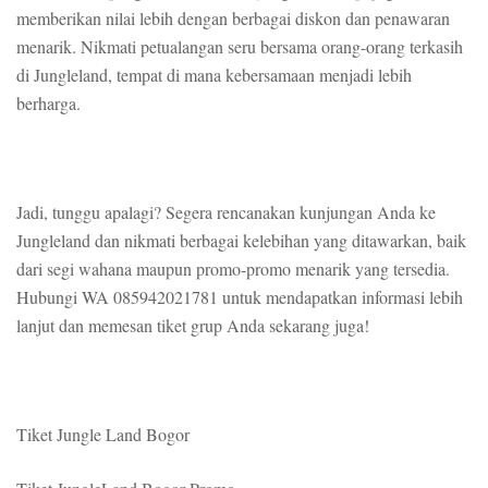
memberikan nilai lebih dengan berbagai diskon dan penawaran
menarik. Nikmati petualangan seru bersama orang-orang terkasih
di Jungleland, tempat di mana kebersamaan menjadi lebih
berharga.
Jadi, tunggu apalagi? Segera rencanakan kunjungan Anda ke
Jungleland dan nikmati berbagai kelebihan yang ditawarkan, baik
dari segi wahana maupun promo-promo menarik yang tersedia.
Hubungi WA 085942021781 untuk mendapatkan informasi lebih
lanjut dan memesan tiket grup Anda sekarang juga!
Tiket Jungle Land Bogor