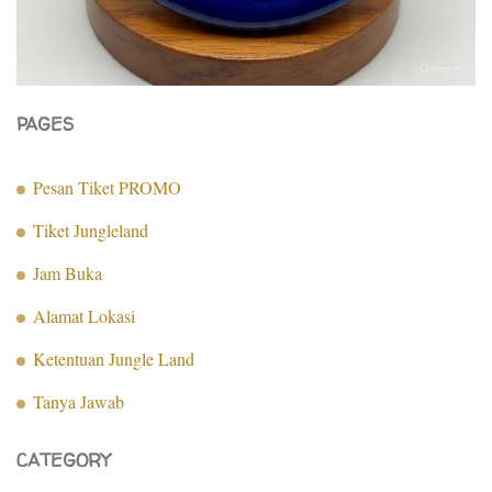
PAGES
Pesan Tiket PROMO
Tiket Jungleland
Jam Buka
Alamat Lokasi
Ketentuan Jungle Land
Tanya Jawab
CATEGORY