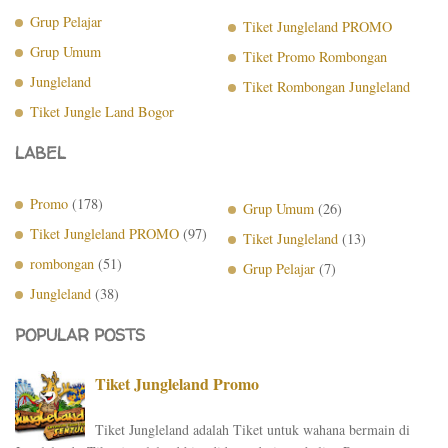
Grup Pelajar
Tiket Jungleland PROMO
Grup Umum
Tiket Promo Rombongan
Jungleland
Tiket Rombongan Jungleland
Tiket Jungle Land Bogor
LABEL
Promo
(178)
Grup Umum
(26)
Tiket Jungleland PROMO
(97)
Tiket Jungleland
(13)
rombongan
(51)
Grup Pelajar
(7)
Jungleland
(38)
POPULAR POSTS
Tiket Jungleland Promo
Tiket Jungleland adalah Tiket untuk wahana bermain di