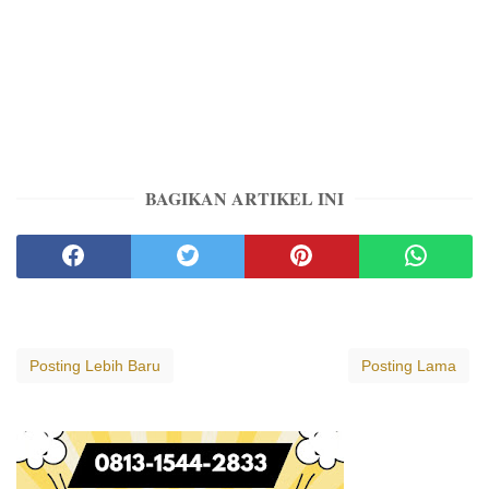
BAGIKAN ARTIKEL INI
Posting Lebih Baru
Posting Lama