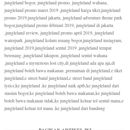
jungleland bogor, jungleland promo, jungleland wahana,
jungleland promo maret 2019 ,jungleland harga tiket,jungleland
promo 2019,jungleland jakarta, jungleland adventure theme park
bogor,jungleland promo februari 2019, jungleland di jakarta
,jungleland review, jungleland promo april 2019, jungleland
waterpark ,jungleland kolam renang bogor,jungleland instagram,
jungleland 2019,jungleland sentul 2019 ,jungleland tempat
berenang ,jungleland lakupon ,jungleland sentul wahana
,jungleland a mysterious lost city,di jungleland ada apa aja,di
jungleland boleh bawa makanan ,permainan di jungleland,e tiket
jungleland,e street band jungleland,e street band jungleland
lyrics,ke jungleland ,ke jungleland naik aptb,ke jungleland dari
stasiun bogor,ke jungleland boleh bawa makanan,ke jungleland
boleh bawa makanan tidak,ke jungleland keluar tol sentul mana,e
jungleland keluar tol mana ,ke jungleland dari bandung
BAGIKAN ARTIKEL INI