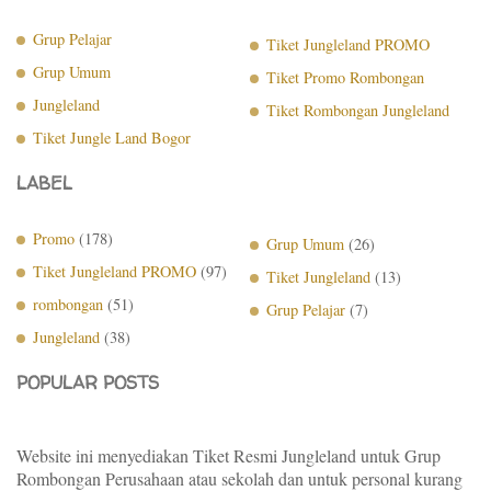
Grup Pelajar
Tiket Jungleland PROMO
Grup Umum
Tiket Promo Rombongan
Jungleland
Tiket Rombongan Jungleland
Tiket Jungle Land Bogor
LABEL
Promo
(178)
Grup Umum
(26)
Tiket Jungleland PROMO
(97)
Tiket Jungleland
(13)
rombongan
(51)
Grup Pelajar
(7)
Jungleland
(38)
POPULAR POSTS
Website ini menyediakan Tiket Resmi Jungleland untuk Grup
Rombongan Perusahaan atau sekolah dan untuk personal kurang