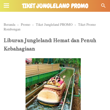
TIKET JUNGLELAND PROMO
Beranda
›
Promo
›
Tiket Jungleland PROMO
›
Tiket Promo
Rombongan
Liburan Jungleland: Hemat dan Penuh
Kebahagiaan