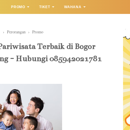
PROMO
TIKET
WAHANA
s
›
Perorangan
›
Promo
Pariwisata Terbaik di Bogor
ing - Hubungi 085942021781