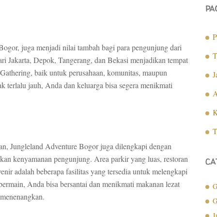
PA
P
 Bogor, juga menjadi nilai tambah bagi para pengunjung dari
T
ri Jakarta, Depok, Tangerang, dan Bekasi menjadikan tempat
ly Gathering, baik untuk perusahaan, komunitas, maupun
J
ak terlalu jauh, Anda dan keluarga bisa segera menikmati
A
K
T
n, Jungleland Adventure Bogor juga dilengkapi dengan
ikan kenyamanan pengunjung. Area parkir yang luas, restoran
CA
nir adalah beberapa fasilitas yang tersedia untuk melengkapi
bermain, Anda bisa bersantai dan menikmati makanan lezat
G
 menenangkan.
G
J