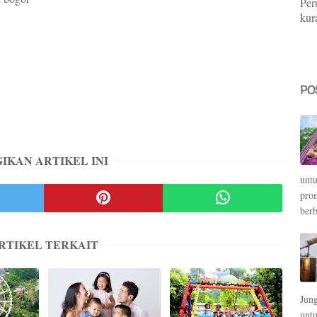
Per
kura
.
PO
IKAN ARTIKEL INI
unt
pro
berb
RTIKEL TERKAIT
Jung
unt