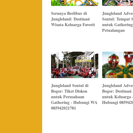
Serunya Berlibur di
Jungleland Adve
Jungleland: Destinasi
Sentul: Tempat 
Wisata Keluarga Favorit
untuk Gathering
Petualangan
Jungleland Sentul di
Jungleland Adve
Bogor: Tiket Diskon
Bogor: Destinasi
untuk Perusahaan
untuk Keluarga 
Gathering - Hubungi WA
Hubungi 085942
085942021781