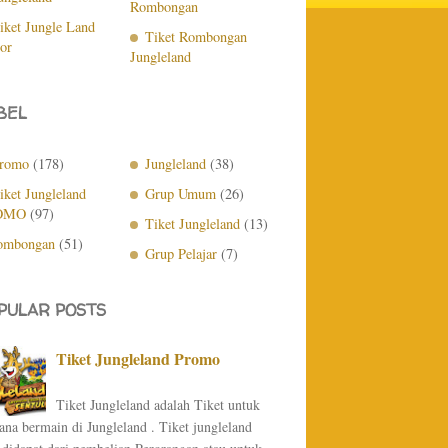
Rombongan
iket Jungle Land
Tiket Rombongan
or
Jungleland
BEL
romo
(178)
Jungleland
(38)
iket Jungleland
Grup Umum
(26)
OMO
(97)
Tiket Jungleland
(13)
ombongan
(51)
Grup Pelajar
(7)
PULAR POSTS
Tiket Jungleland Promo
Tiket Jungleland adalah Tiket untuk
na bermain di Jungleland . Tiket jungleland