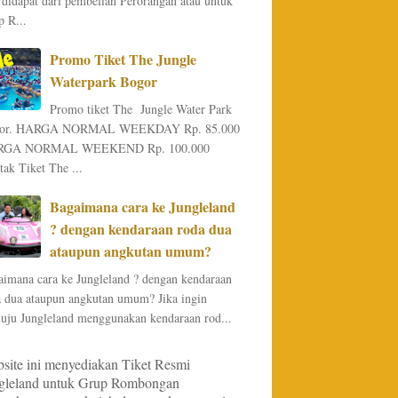
 didapat dari pembelian Perorangan atau untuk
 R...
Promo Tiket The Jungle
Waterpark Bogor
Promo tiket The Jungle Water Park
or. HARGA NORMAL WEEKDAY Rp. 85.000
RGA NORMAL WEEKEND Rp. 100.000
ak Tiket The ...
Bagaimana cara ke Jungleland
? dengan kendaraan roda dua
ataupun angkutan umum?
aimana cara ke Jungleland ? dengan kendaraan
a dua ataupun angkutan umum? Jika ingin
uju Jungleland menggunakan kendaraan rod...
site ini menyediakan Tiket Resmi
gleland untuk Grup Rombongan