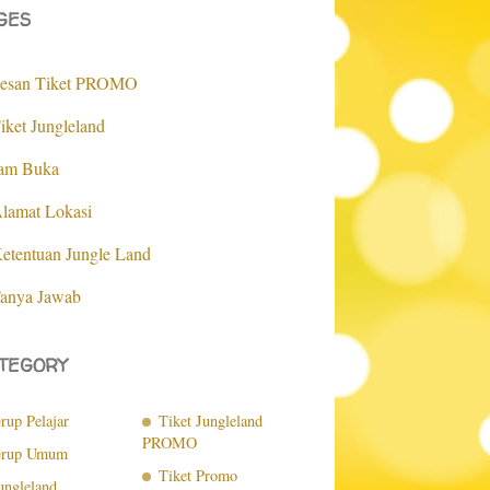
GES
esan Tiket PROMO
iket Jungleland
am Buka
lamat Lokasi
etentuan Jungle Land
anya Jawab
TEGORY
rup Pelajar
Tiket Jungleland
PROMO
rup Umum
Tiket Promo
ungleland