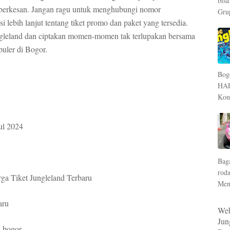
bisa
berkesan. Jangan ragu untuk menghubungi nomor
Grup
ebih lanjut tentang tiket promo dan paket yang tersedia.
gleland dan ciptakan momen-momen tak terlupakan bersama
puler di Bogor.
Bog
HA
Kont
ul 2024
Bag
rod
a Tiket Jungleland Terbaru
Men
aru
Web
Jun
 bogor