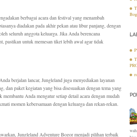
T
Bog
engadakan berbagai acara dan festival yang menambah
biasanya diadakan pada akhir pekan atau libur panjang, dengan
oleh seluruh anggota keluarga. Jika Anda berencana
LA
, pastikan untuk memesan tiket lebih awal agar tidak
P
T
PR
r
nda berjalan lancar, Jungleland juga menyediakan layanan
ng, dan paket kegiatan yang bisa disesuaikan dengan tema yang
PO
uk membantu Anda mengatur setiap detail acara dengan mudah
nikmati momen kebersamaan dengan keluarga dan rekan-rekan.
waha
awarkan, Jungleland Adventure Bogor menjadi pilihan terbaik