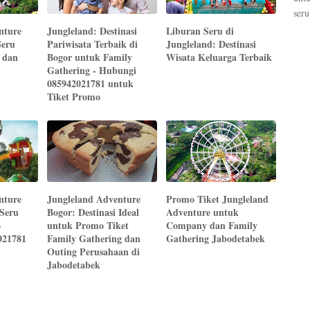
seru
nture
Jungleland: Destinasi
Liburan Seru di
Seru
Pariwisata Terbaik di
Jungleland: Destinasi
 dan
Bogor untuk Family
Wisata Keluarga Terbaik
Gathering - Hubungi
085942021781 untuk
Tiket Promo
nture
Jungleland Adventure
Promo Tiket Jungleland
 Seru
Bogor: Destinasi Ideal
Adventure untuk
-
untuk Promo Tiket
Company dan Family
021781
Family Gathering dan
Gathering Jabodetabek
Outing Perusahaan di
Jabodetabek