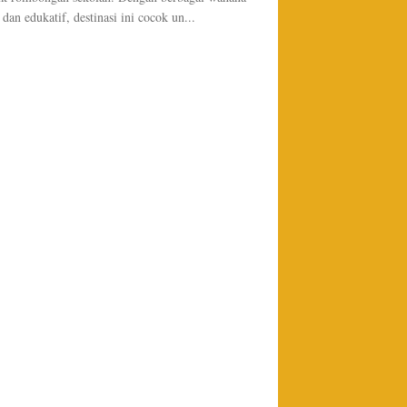
 dan edukatif, destinasi ini cocok un...