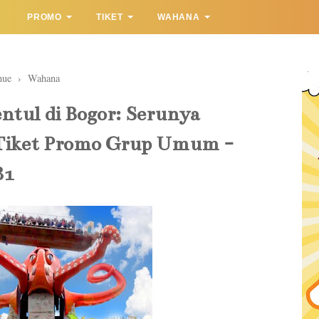
PROMO
TIKET
WAHANA
nue
›
Wahana
ntul di Bogor: Serunya
 Tiket Promo Grup Umum -
81