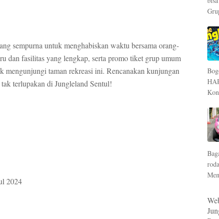
bisa
Grup
 yang sempurna untuk menghabiskan waktu bersama orang-
u dan fasilitas yang lengkap, serta promo tiket grup umum
dak mengunjungi taman rekreasi ini. Rencanakan kunjungan
Bog
HA
ak terlupakan di Jungleland Sentul!
Kont
Bag
rod
Men
ul 2024
Web
Jun