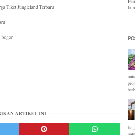
Per
a Tiket Jungleland Terbaru
kura
aru
 bogor
PO
.
unt
pro
berb
IKAN ARTIKEL INI
Jung
unt