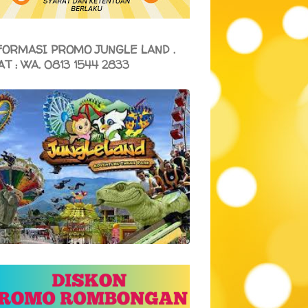
FORMASI PROMO JUNGLE LAND .
AT : WA. 0813 1544 2833