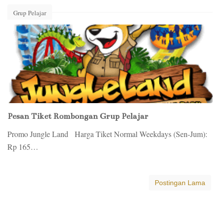
Grup Pelajar
Pesan Tiket Rombongan Grup Pelajar
Promo Jungle Land Harga Tiket Normal Weekdays (Sen-Jum):
Rp 165…
Postingan Lama