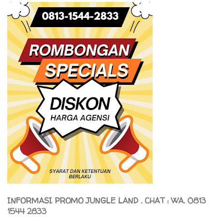
INFORMASI PROMO JUNGLE LAND . CHAT : WA. 0813
1544 2833