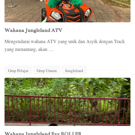
Wahana Jungleland ATV
Mengendarai wahana ATV yang unik dan Asyik dengan Track
yang menantang, akan …
Grup Pelajar
Grup Umum
Jungleland
Tiket Jungle Land Bogor
Tiket Jungleland
Tiket Rombongan Jungleland
Wahana Jungleland Ezy ROLLER